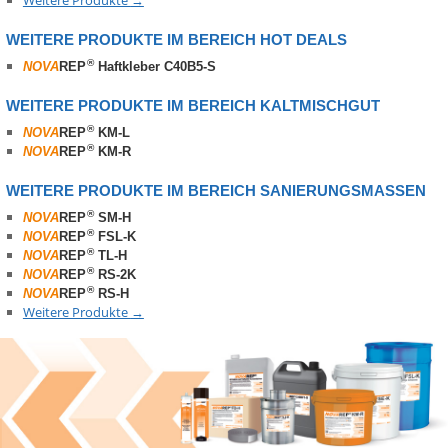
Weitere Produkte
→
WEITERE PRODUKTE IM BEREICH HOT DEALS
®
NOVA
REP
Haftkleber C40B5-S
WEITERE PRODUKTE IM BEREICH KALTMISCHGUT
®
NOVA
REP
KM-L
®
NOVA
REP
KM-R
WEITERE PRODUKTE IM BEREICH SANIERUNGSMASSEN
®
NOVA
REP
SM-H
®
NOVA
REP
FSL-K
®
NOVA
REP
TL-H
®
NOVA
REP
RS-2K
®
NOVA
REP
RS-H
Weitere Produkte
→