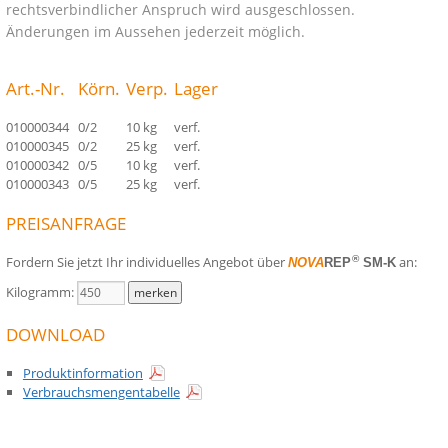
rechtsverbindlicher Anspruch wird ausgeschlossen.
Änderungen im Aussehen jederzeit möglich.
Art.-Nr.
Körn.
Verp.
Lager
010000344
0/2
10 kg
verf.
010000345
0/2
25 kg
verf.
010000342
0/5
10 kg
verf.
010000343
0/5
25 kg
verf.
PREISANFRAGE
Fordern Sie jetzt Ihr individuelles Angebot über
an:
®
NOVA
REP
SM-K
Kilogramm:
DOWNLOAD
Produktinformation
Verbrauchsmengentabelle