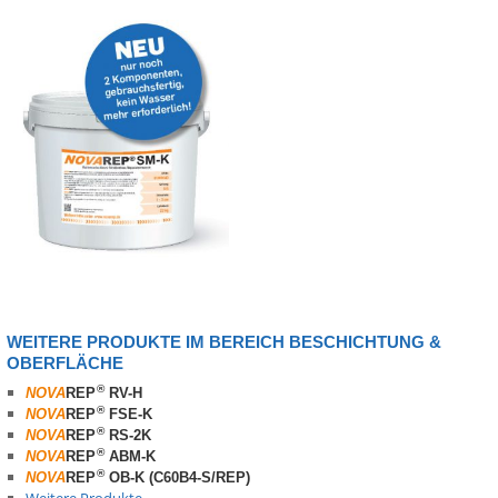
WEITERE PRODUKTE IM BEREICH BESCHICHTUNG &
OBERFLÄCHE
®
NOVA
REP
RV-H
®
NOVA
REP
FSE-K
®
NOVA
REP
RS-2K
®
NOVA
REP
ABM-K
®
NOVA
REP
OB-K (C60B4-S/REP)