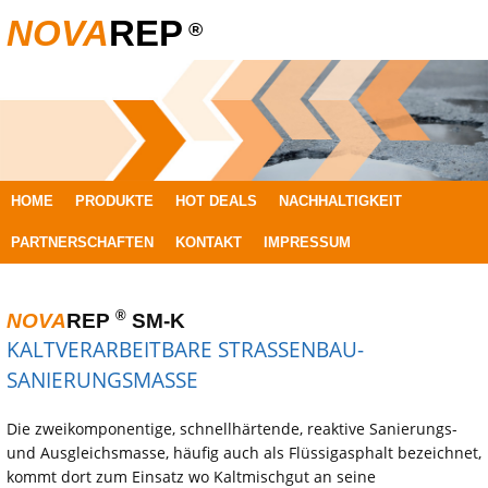
NOVA
REP
®
SPRINGE
HOME
PRODUKTE
HOT DEALS
NACHHALTIGKEIT
ZUM
PARTNERSCHAFTEN
KONTAKT
IMPRESSUM
INHALT
®
NOVA
REP
SM-K
KALTVERARBEITBARE STRASSENBAU-
SANIERUNGSMASSE
Die zweikomponentige, schnellhärtende, reaktive Sanierungs-
und Ausgleichsmasse, häufig auch als Flüssigasphalt bezeichnet,
kommt dort zum Einsatz wo Kaltmischgut an seine