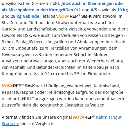
phsyikalischen Grenzen stößt.
Jetzt auch in Kleinmengen oder
als Mischpalette in den Korngrößen 0/2
und
0/5
sowie als
10 kg
und
25 kg Gebinde
lieferbar.
wird sowohl im
®
NOVA
REP
SM-K
Straßen- und Tiefbau, dem Straßenunterhalt wie auch im
Garten- und Landschaftsbau sehr vielseitig verwendet und dient
sowohl als DSK, wie auch zum Verfüllen von Rissen und Fugen <
3 mm , Schlaglöchern, Längsrillen und Abplatzungen bereits ab
0,1 cm Einbautiefe, zum Herstellen von Anrampungen, dem
Niveauausgleich z.B. überstehender Schächte, Mulden,
Absätzen und Absackungen, aber auch der Wiederherstellung
von Asphalt- und Betondeckschichten im Kalteinbau je nach
Korngröße bereits ab 0,1 cm und bis 3,5 cm Einbautiefe.
wird häufig angewendet weil Kaltmischgut,
®
NOVA
REP
SM-K
Reparaturasphalt oder Heißmischgut aufgrund der Korngröße
nicht auf „NULL“ ausgezogen werden kann und zementbasierte
Baustoffe nicht die gewünschte Elastizität aufweisen.
Alternativ finden Sie unsere original
Kaltmischgut
®
NOVA
REP
Produkte
hier im Vergleich.