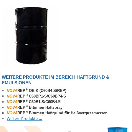
WEITERE PRODUKTE IM BEREICH HAFTGRUND &
EMULSIONEN
®
NOVA
REP
OB-K (C60B4-S/REP)
®
NOVA
REP
C60BP1-S/C60BP4-S
®
NOVA
REP
C60B1-S/C60B4-S
®
NOVA
REP
Bitumen Haftspray
®
NOVA
REP
Bitumen Haftgrund für Heißvergussmassen
Weitere Produkte
→