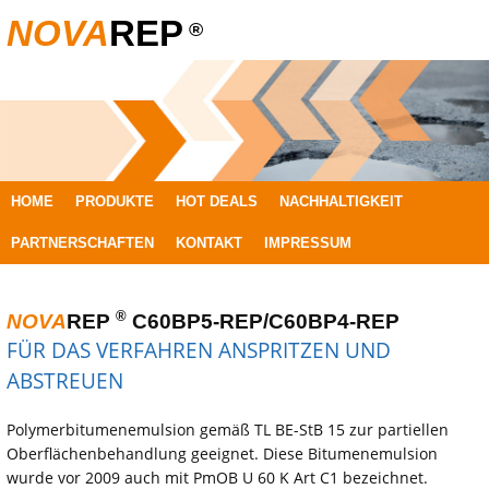
NOVA
REP
®
SPRINGE
HOME
PRODUKTE
HOT DEALS
NACHHALTIGKEIT
ZUM
PARTNERSCHAFTEN
KONTAKT
IMPRESSUM
INHALT
®
NOVA
REP
C60BP5-REP/C60BP4-REP
FÜR DAS VERFAHREN ANSPRITZEN UND
ABSTREUEN
Polymerbitumenemulsion gemäß TL BE-StB 15 zur partiellen
Oberflächenbehandlung geeignet. Diese Bitumenemulsion
wurde vor 2009 auch mit PmOB U 60 K Art C1 bezeichnet.