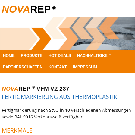
NOVA
REP
®
SPRINGE
HOME
PRODUKTE
HOT DEALS
NACHHALTIGKEIT
ZUM
PARTNERSCHAFTEN
KONTAKT
IMPRESSUM
INHALT
®
NOVA
REP
VFM VZ 237
FERTIGMARKIERUNG AUS THERMOPLASTIK
Fertigmarkierung nach StVO in 10 verschiedenen Abmessungen
sowie RAL 9016 Verkehrsweiß verfügbar.
MERKMALE