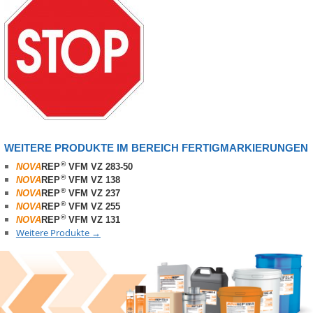
WEITERE PRODUKTE IM BEREICH FERTIGMARKIERUNGEN
®
NOVA
REP
VFM VZ 283-50
®
NOVA
REP
VFM VZ 138
®
NOVA
REP
VFM VZ 237
®
NOVA
REP
VFM VZ 255
®
NOVA
REP
VFM VZ 131
Weitere Produkte
→