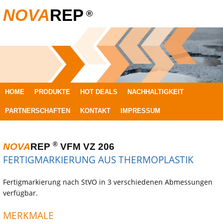
NOVA
REP
®
SPRINGE
HOME
PRODUKTE
HOT DEALS
NACHHALTIGKEIT
ZUM
PARTNERSCHAFTEN
KONTAKT
IMPRESSUM
INHALT
®
NOVA
REP
VFM VZ 206
FERTIGMARKIERUNG AUS THERMOPLASTIK
Fertigmarkierung nach StVO in 3 verschiedenen Abmessungen
verfügbar.
MERKMALE