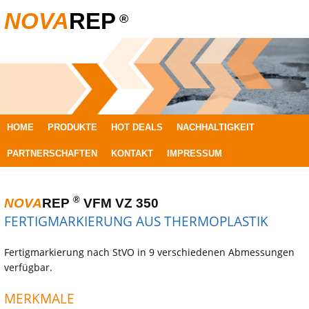
NOVA
REP
®
SPRINGE
HOME
PRODUKTE
HOT DEALS
NACHHALTIGKEIT
ZUM
PARTNERSCHAFTEN
KONTAKT
IMPRESSUM
INHALT
®
NOVA
REP
VFM VZ 350
FERTIGMARKIERUNG AUS THERMOPLASTIK
Fertigmarkierung nach StVO in 9 verschiedenen Abmessungen
verfügbar.
MERKMALE